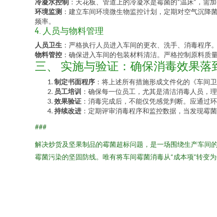
冷凝水控制
：天花板、管道上的冷凝水是霉菌的“温床”，需
环境监测
：建立车间环境微生物监控计划，定期对空气沉降
频率。
4. 人员与物料管理
人员卫生
：严格执行人员进入车间的更衣、洗手、消毒程序
物料管控
：确保进入车间的包装材料清洁。严格控制原料质
三、 实施与验证：确保消毒效果落
制定书面程序
：将上述所有措施形成文件化的《车间卫
员工培训
：确保每一位员工，尤其是清洁消毒人员，理
效果验证
：消毒完成后，不能仅凭感觉判断。应通过环
持续改进
：定期评审消毒程序和监控数据，当发现霉菌
###
解决炒货及坚果制品的霉菌超标问题，是一场围绕生产车间的
霉菌污染的坚固防线。唯有将车间霉菌消毒从“成本项”转变