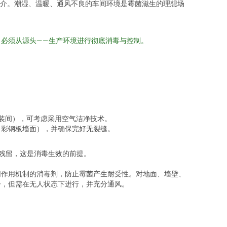
介。潮湿、温暖、通风不良的车间环境是霉菌滋生的理想场
必须从源头——生产环境进行彻底消毒与控制。
包装间），可考虑采用空气洁净技术。
、彩钢板墙面），并确保完好无裂缝。
物残留，这是消毒生效的前提。
同作用机制的消毒剂，防止霉菌产生耐受性。对地面、墙壁、
子，但需在无人状态下进行，并充分通风。