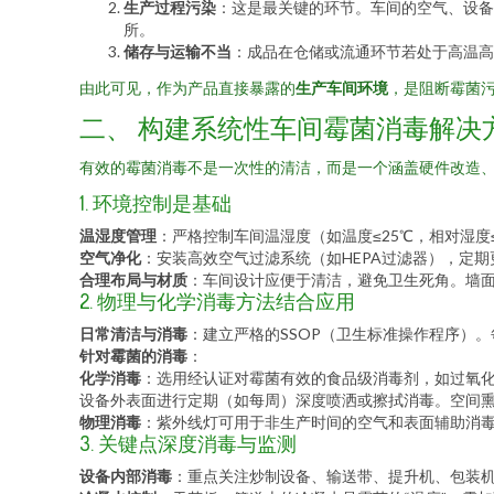
生产过程污染
：这是最关键的环节。车间的空气、设备
所。
储存与运输不当
：成品在仓储或流通环节若处于高温高
由此可见，作为产品直接暴露的
生产车间环境
，是阻断霉菌
二、 构建系统性车间霉菌消毒解决
有效的霉菌消毒不是一次性的清洁，而是一个涵盖硬件改造
1. 环境控制是基础
温湿度管理
：严格控制车间温湿度（如温度≤25℃，相对湿度
空气净化
：安装高效空气过滤系统（如HEPA过滤器），定
合理布局与材质
：车间设计应便于清洁，避免卫生死角。墙
2. 物理与化学消毒方法结合应用
日常清洁与消毒
：建立严格的SSOP（卫生标准操作程序）
针对霉菌的消毒
：
化学消毒
：选用经认证对霉菌有效的食品级消毒剂，如过氧
设备外表面进行定期（如每周）深度喷洒或擦拭消毒。空间
物理消毒
：紫外线灯可用于非生产时间的空气和表面辅助消
3. 关键点深度消毒与监测
设备内部消毒
：重点关注炒制设备、输送带、提升机、包装