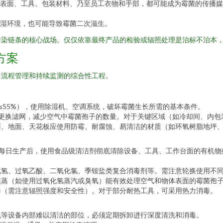
表面、工具、包装材料、乃至员工衣物和手部，都可能成为霉菌的传播媒
湿环境，也可能导致霉菌二次滋生。
污染链条的核心战场。仅仅依靠最终产品的检验或辐照处理是治标不治本，
方案
、流程管理和持续监测的综合性工程。
≤55%），使用除湿机、空调系统，破坏霉菌生长所需的基本条件。
期更换滤网，减少空气中霉菌孢子的数量。对于关键区域（如冷却间、内
面、地面、天花板应使用防霉、耐腐蚀、易清洁的材质（如环氧树脂地坪
。每日生产后，使用食品级清洁剂彻底清除设备、工具、工作台面的有机
化氢、过氧乙酸、二氧化氯、季铵盐类复合消毒剂等。需注意轮换使用不
熏蒸（如使用过氧化氢蒸汽或臭氧）能有效处理空气和物体表面的霉菌孢
毒（需注意辐照强度和安全性）。对于部分耐热工具，可采用热力消毒。
机等设备内部难以清洁的部位，必须定期拆卸进行深度清洗和消毒。