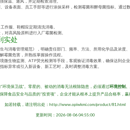
加强保温、通风，并定期检查清理。
菌、设备表面、员工手部等进行涂抹采样，检测霉菌和酵母菌指标。通过
。工作服、鞋帽应定期清洗消毒。
量，对高风险原料进行入厂霉菌检测。
到实处
生与消毒管理规范》，明确责任部门、频率、方法、所用化学品及浓度、
解霉菌危害，并熟练掌握操作流程。
境微生物监测、ATP荧光检测等手段，客观验证消毒效果，确保达到企
指标异常或引入新设备、新工艺时，及时调整消毒方案。
“环境保卫战”。零星的、被动的消毒无法根除隐患，必须通过
环境控制、
为保障食品安全与品质的“投资项”，企业才能从根本上提升产品合格率，
如若转载，请注明出处：http://www.opiwkmi.com/product/81.html
更新时间：2026-08-06 04:55:00